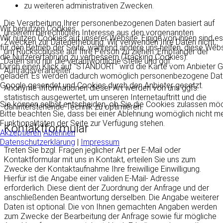
zu weiteren administrativen Zwecken.
Die Verarbeitung Ihrer personenbezogenen Daten basiert auf
Wir benutzen Cookies
unserem berechtigten Interesse aus den vorgenannten
Wir nutzen Cookies auf unserer Website. Einige von ihnen sind es
Zwecken zur Datenerhebung. Wir verwenden Ihre Daten nicht,
für den Betrieb der Seite, während andere uns helfen, diese Web
um Rückschlüsse auf Ihre Person zu ziehen. Empfänger der
die Nutzererfahrung zu verbessern (Tracking Cookies).
Daten sind nur die verantwortliche Stelle und ggf.
Durch einen Klick auf "STANDORT" wird die Karte vom Anbieter 
Auftragsverarbeiter.
geladen. Es werden dadurch womöglich personenbezogene Dat
Google gesendet und Cookies durch den Anbieter gesetzt.
Anonyme Informationen dieser Art werden von uns ggfs.
statistisch ausgewertet, um unseren Internetauftritt und die
Sie können selbst entscheiden, ob Sie die Cookies zulassen mö
dahinterstehende Technik zu optimieren.
Bitte beachten Sie, dass bei einer Ablehnung womöglich nicht me
Funktionalitäten der Seite zur Verfügung stehen.
Kontaktformular
Akzeptieren
Ablehnen
Datenschutzerklärung
|
Impressum
Treten Sie bzgl. Fragen jeglicher Art per E-Mail oder
Kontaktformular mit uns in Kontakt, erteilen Sie uns zum
Zwecke der Kontaktaufnahme Ihre freiwillige Einwilligung.
Hierfür ist die Angabe einer validen E-Mail- Adresse
erforderlich. Diese dient der Zuordnung der Anfrage und der
anschließenden Beantwortung derselben. Die Angabe weiterer
Daten ist optional. Die von Ihnen gemachten Angaben werden
zum Zwecke der Bearbeitung der Anfrage sowie für mögliche